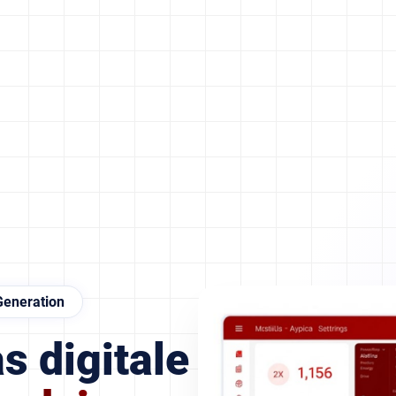
Generation
s digitale