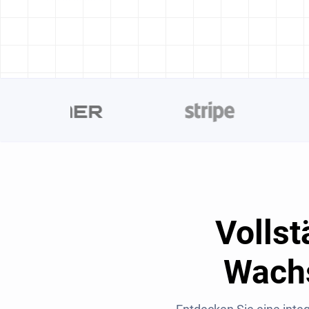
Vollst
Wach