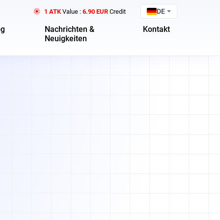
DE
1 ATK
Value :
6.90 EUR
Credit
og
Nachrichten &
Kontakt
Neuigkeiten