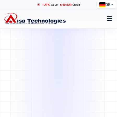
DE
1 ATK
Value :
6.90 EUR
Credit